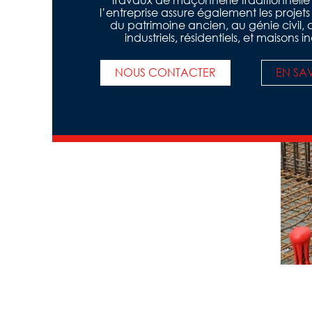
travaux de maçonnerie traditionnelle 
l’entreprise assure également les projets
du patrimoine ancien, au génie civil,
industriels, résidentiels, et maisons in
NOUS CONTACTER
EN SA