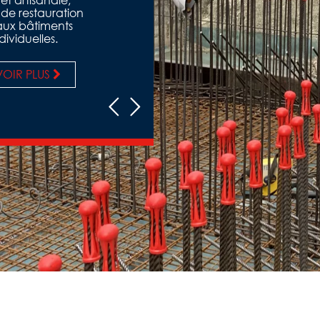
et artisanale,
 de restauration
 aux bâtiments
dividuelles.
VOIR PLUS