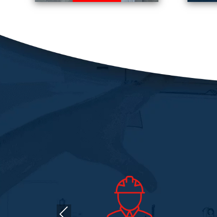
Spécialiste du gros œuvre et
TAV
maçonnerie générale, nous
con
réalisons l’ensemble des
de
prestations de maçonnerie
ma
nécessaires à l’élaboration
fais
de votre projet de
vous
construction ou de
se r
rénovation en Sarthe (72) et
proj
en Maine-et-Loire (49).
res
En savoir plus
Previous