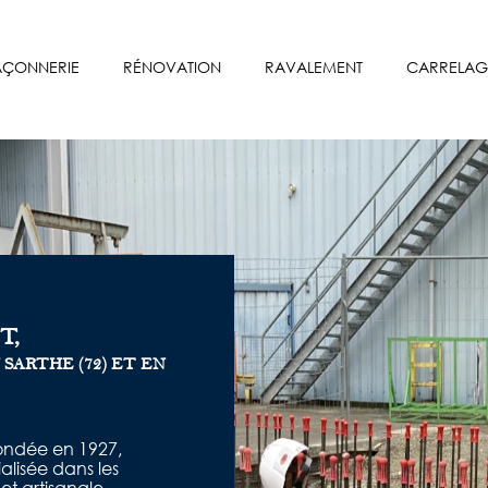
ÇONNERIE
RÉNOVATION
RAVALEMENT
CARRELAG
T,
SARTHE (72) ET EN
ondée en 1927,
lisée dans les