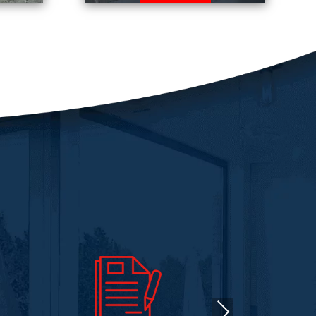
Une panoplie de solutions est
nt
mise à votre disposition pour
çade
un agencement adéquat de
ieur.
votre extérieur dans le
r des
respect des normes en
 votre
vigueur, notamment :
poser
aménagement de terrasse,
s à
de cour, paysager, etc.
En savoir plus
Next