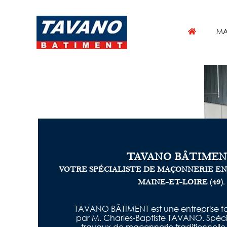
Passer
au
contenu
MA
TAVANO BÂTIMEN
VOTRE SPÉCIALISTE DE MAÇONNERIE EN 
MAINE-ET-LOIRE (49).
TAVANO BÂTIMENT est une entreprise f
par M. Charles-Baptiste TAVANO. Spécia