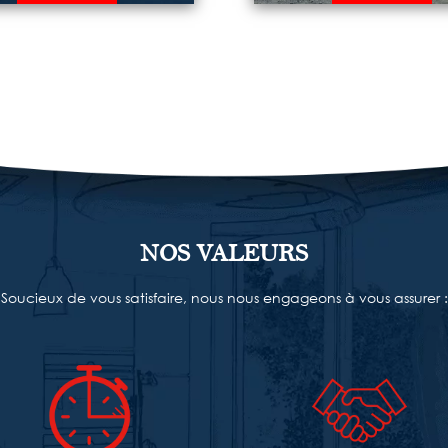
ANO BÂTIMENT assure la
Des compagnons
ception de votre projet
professionnels réalise
 rénovation, pour une
l’entretien de votre fa
ison toute neuve. En
pour embellir votre extér
ant appel à nos services,
Nous évaluons l’ampleu
 avez la garantie de voir
agressions survenues sur
éaliser entièrement votre
façade afin de vous pro
et et dans le plus grand
des solutions adaptée
pect des règles de l’art.
votre bâtiment.
NOS VALEURS
En savoir plus
En savoir plus
Soucieux de vous satisfaire, nous nous engageons à vous assurer :